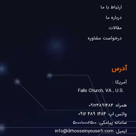
ارتباط با ما
درباره ما
مقالات
درخواست مشاوره
آدرس
آمریکا :
.Falls Church, VA , U.S
همراه: 09124891484
واتس اپ: 1484 489 0912
سامانه پیامکی: 500010002500
ایمیل: info@drhosseinyousefi.com