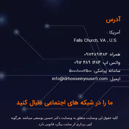
آدرس
آمریکا :
.Falls Church, VA , U.S
همراه: 09124891484
واتس اپ: 1484 489 0912
سامانه پیامکی: 500010002500
ایمیل: info@drhosseinyousefi.com
ما را در شبکه های اجتماعی دنبال کنید
كليه حقوق اين وبسايت متعلق به وبسایت دکتر حسین یوسفی ميباشد. هرگونه
کپی برداری از سایت پیگرد قانونی دارد .