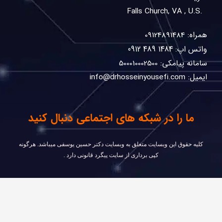
.Falls Church, VA , U.S
همراه: 09124891484
واتس اپ: 1484 489 0912
سامانه پیامکی: 500010002500
ایمیل: info@drhosseinyousefi.com
ما را در شبکه های اجتماعی دنبال کنید
كليه حقوق اين وبسايت متعلق به وبسایت دکتر حسین یوسفی ميباشد. هرگونه
کپی برداری از سایت پیگرد قانونی دارد .