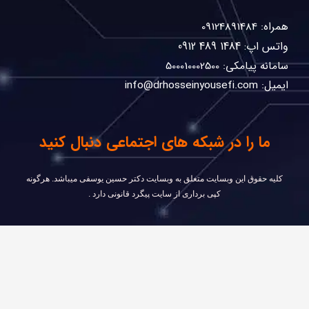
همراه: 09124891484
واتس اپ: 1484 489 0912
سامانه پیامکی: 500010002500
ایمیل: info@drhosseinyousefi.com
ما را در شبکه های اجتماعی دنبال کنید
كليه حقوق اين وبسايت متعلق به وبسایت دکتر حسین یوسفی ميباشد. هرگونه
کپی برداری از سایت پیگرد قانونی دارد .