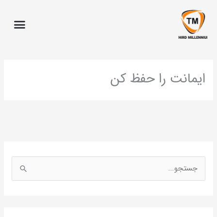
ا
يمانت را حفظ کن